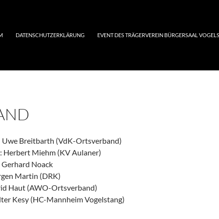
M
DATENSCHUTZERKLÄRUNG
EVENT DES TRÄGERVEREIN BÜRGERSAAL VOGELST
AND
: Uwe Breitbarth (VdK-Ortsverband)
er: Herbert Miehm (KV Aulaner)
r: Gerhard Noack
ürgen Martin (DRK)
igrid Haut (AWO-Ortsverband)
alter Kesy (HC-Mannheim Vogelstang)