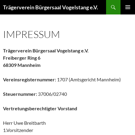
Zum
Suchen
Trägerverein Bürgersaal Vogelstang e.V.
Inhalt
PRIMÄR
springen
MENÜ
IMPRESSUM
Trägerverein Bürgersaal Vogelstang e.V.
Freiberger Ring 6
68309 Mannheim
Vereinsregisternummer:
1707 (Amtsgericht Mannheim)
Steuernummer:
37006/02740
Vertretungsberechtigter Vorstand
Herr Uwe Breitbarth
1.Vorsitzender