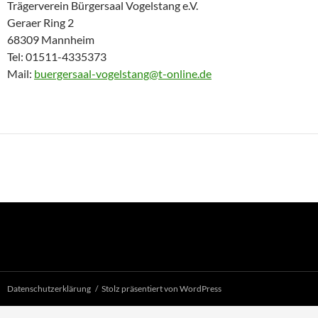
Trägerverein Bürgersaal Vogelstang e.V.
Geraer Ring 2
68309 Mannheim
Tel: 01511-4335373
Mail:
buergersaal-vogelstang@t-online.de
Datenschutzerklärung
Stolz präsentiert von WordPress